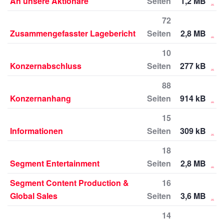
An unsere Aktionäre
Seiten
1,2 MB
72
Zusammengefasster Lagebericht
Seiten
2,8 MB
10
Konzernabschluss
Seiten
277 kB
88
Konzernanhang
Seiten
914 kB
15
Informationen
Seiten
309 kB
18
Segment Entertainment
Seiten
2,8 MB
Segment Content Production &
16
Global Sales
Seiten
3,6 MB
14