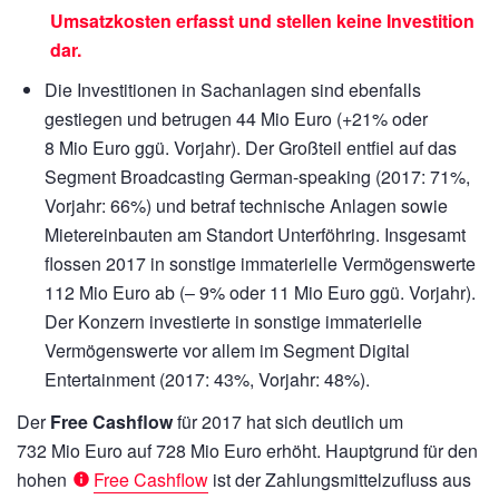
Umsatzkosten erfasst und stellen keine Investition
dar.
Die Investitionen in Sachanlagen sind ebenfalls
gestiegen und betrugen
44 Mio Euro
(
+21%
oder
8 Mio Euro
ggü. Vorjahr). Der Großteil entfiel auf das
Segment Broadcasting German-speaking (2017: 71%,
Vorjahr: 66%) und betraf technische Anlagen sowie
Mietereinbauten am Standort Unterföhring. Insgesamt
flossen 2017 in sonstige immaterielle Vermögenswerte
112 Mio Euro
ab (– 9% oder
11 Mio Euro
ggü. Vorjahr).
Der Konzern investierte in sonstige immaterielle
Vermögenswerte vor allem im Segment Digital
Entertainment (2017: 43%, Vorjahr: 48%).
Der
Free Cashflow
für 2017 hat sich deutlich um
732 Mio Euro
auf
728 Mio Euro
erhöht. Hauptgrund für den
hohen
Free Cashflow
ist der Zahlungsmittelzufluss aus