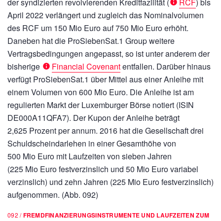
der syndizierten revolvierenden Kreditfazilität (
RCF
) bis
April 2022 verlängert und zugleich das Nominalvolumen
des RCF um
150 Mio Euro
auf
750 Mio Euro
erhöht.
Daneben hat die ProSiebenSat.1 Group weitere
Vertragsbedingungen angepasst, so ist unter anderem der
bisherige
Financial Covenant
entfallen. Darüber hinaus
verfügt ProSiebenSat.1 über Mittel aus einer Anleihe mit
einem Volumen von
600 Mio Euro.
Die Anleihe ist am
regulierten Markt der Luxemburger Börse notiert (ISIN
DE000A11QFA7). Der Kupon der Anleihe beträgt
2,625 Prozent per annum. 2016 hat die Gesellschaft drei
Schuldscheindarlehen in einer Gesamthöhe von
500 Mio Euro
mit Laufzeiten von sieben Jahren
(
225 Mio Euro
festverzinslich und
50 Mio Euro
variabel
verzinslich) und zehn Jahren (
225 Mio Euro
festverzinslich)
aufgenommen. (Abb. 092)
092 /
FREMDFINANZIERUNGSINSTRUMENTE UND LAUFZEITEN ZUM