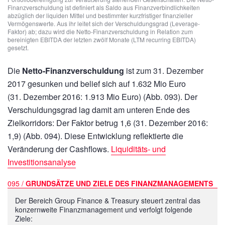
Finanzverschuldung ist definiert als Saldo aus Finanzverbindlichkeiten
abzüglich der liquiden Mittel und bestimmter kurzfristiger finanzieller
Vermögenswerte. Aus ihr leitet sich der Verschuldungsgrad (Leverage-
Faktor) ab; dazu wird die Netto-Finanzverschuldung in Relation zum
bereinigten EBITDA der letzten zwölf Monate (LTM recurring EBITDA)
gesetzt.
Die
Netto-Finanzverschuldung
ist zum 31. Dezember
2017 gesunken und belief sich auf
1.632 Mio Euro
(31. Dezember 2016:
1.913 Mio Euro)
(Abb. 093). Der
Verschuldungsgrad lag damit am unteren Ende des
Zielkorridors: Der Faktor betrug 1,6 (31. Dezember 2016:
1,9) (Abb. 094). Diese Entwicklung reflektierte die
Veränderung der Cashflows.
Liquiditäts- und
Investitionsanalyse
095 /
GRUNDSÄTZE UND ZIELE DES FINANZMANAGEMENTS
Der Bereich Group Finance & Treasury steuert zentral das
konzernweite Finanzmanagement und verfolgt folgende
Ziele: