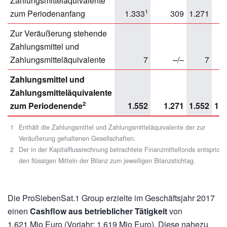
Zahlungsmitteläquivalente
1
zum Periodenanfang
1.333
309
1.271
7
Zur Veräußerung stehende
Zahlungsmittel und
Zahlungsmitteläquivalente
7
–/–
7
Zahlungsmittel und
Zahlungsmitteläquivalente
2
zum Periodenende
1.552
1.271
1.552
1.2
1
Enthält die Zahlungsmittel und Zahlungsmitteläquivalente der zur
Veräußerung gehaltenen Gesellschaften.
2
Der in der Kapitalflussrechnung betrachtete Finanzmittelfonds entspricht
den flüssigen Mitteln der Bilanz zum jeweiligen Bilanzstichtag.
Die ProSiebenSat.1 Group erzielte im Geschäftsjahr 2017
einen
Cashflow aus betrieblicher Tätigkeit
von
1.621 Mio Euro
(Vorjahr:
1.619 Mio Euro).
Diese nahezu