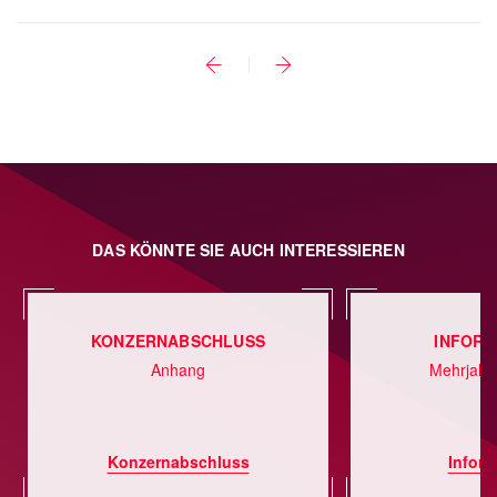
DAS KÖNNTE SIE AUCH INTERESSIEREN
KONZERNABSCHLUSS
INFORM
Anhang
Mehrjahr
Konzernabschluss
Inform