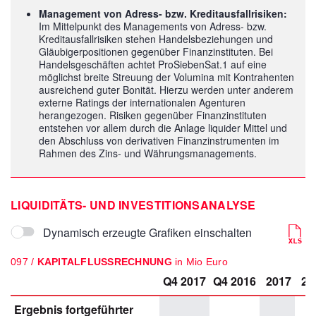
Management von Adress- bzw. Kreditausfallrisiken:
Im Mittelpunkt des Managements von Adress- bzw.
Kreditausfallrisiken stehen Handelsbeziehungen und
Gläubigerpositionen gegenüber Finanzinstituten. Bei
Handelsgeschäften achtet ProSiebenSat.1 auf eine
möglichst breite Streuung der Volumina mit Kontrahenten
ausreichend guter Bonität. Hierzu werden unter anderem
externe Ratings der internationalen Agenturen
herangezogen. Risiken gegenüber Finanzinstituten
entstehen vor allem durch die Anlage liquider Mittel und
den Abschluss von derivativen Finanzinstrumenten im
Rahmen des Zins- und Währungsmanagements.
LIQUIDITÄTS- UND INVESTITIONSANALYSE
Dynamisch erzeugte Grafiken einschalten
097 /
KAPITALFLUSSRECHNUNG
in Mio Euro
Q4 2017
Q4 2016
2017
20
Ergebnis fortgeführter