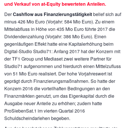
und Verkauf von at-Equity bewerteten Anteilen.
Der
Cashflow aus Finanzierungstätigkeit
belief sich auf
minus
426 Mio Euro
(Vorjahr:
584 Mio Euro).
Zu einem
Mittelabfluss in Höhe von
435 Mio Euro
führte 2017 die
Dividendenzahlung (Vorjahr:
386 Mio Euro).
Einen
gegenläufigen Effekt hatte eine Kapitalerhöhung beim
Digital-Studio Studio71: Anfang 2017 hat der Konzern mit
der TF1 Group und Mediaset zwei weitere Partner für
Studio71 aufgenommen und hierdurch einen Mittelzufluss
von
51 Mio Euro
realisiert. Der hohe Vorjahreswert ist
geprägt durch Finanzierungsmaßnahmen. So hatte der
Konzern 2016 die vorteilhaften Bedingungen an den
Finanzmärkten genutzt, um das Eigenkapital durch die
Ausgabe neuer Anteile zu erhöhen; zudem hatte
ProSiebenSat.1 im vierten Quartal 2016
Schuldscheindarlehen begeben.