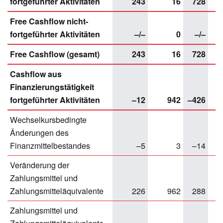
fortgeführter Aktivitäten
243
16
728
Free Cashflow nicht-
fortgeführter Aktivitäten
–/–
0
–/–
–
Free Cashflow (gesamt)
243
16
728
–
Cashflow aus
Finanzierungstätigkeit
fortgeführter Aktivitäten
–12
942
–426
5
Wechselkursbedingte
Änderungen des
Finanzmittelbestandes
–5
3
–14
Veränderung der
Zahlungsmittel und
Zahlungsmitteläquivalente
226
962
288
5
Zahlungsmittel und