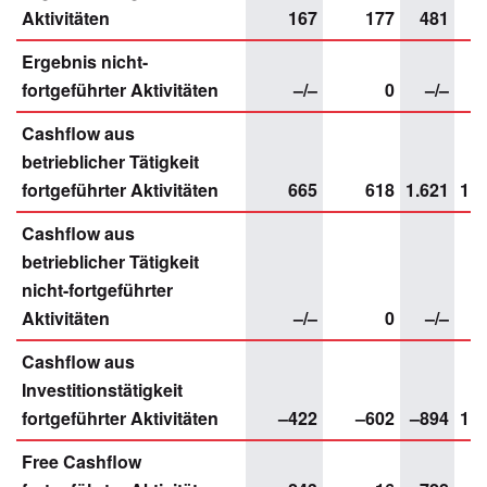
Aktivitäten
167
177
481
4
Ergebnis nicht-
fortgeführter Aktivitäten
–/–
0
–/–
–
Cashflow aus
betrieblicher Tätigkeit
fortgeführter Aktivitäten
665
618
1.621
1.6
Cashflow aus
betrieblicher Tätigkeit
nicht-fortgeführter
Aktivitäten
–/–
0
–/–
–
Cashflow aus
Investitionstätigkeit
fortgeführter Aktivitäten
–422
–602
–894
1.6
Free Cashflow