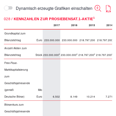
Dynamisch erzeugte Grafiken einschalten
1
028 /
KENNZAHLEN ZUR PROSIEBENSAT.1-AKTIE
2017
2016
2015
2014
Grundkapital zum
Bilanzstichtag
Euro
233.000.000
233.000.000
218.797.200
218.797.200
Anzahl Aktien zum
2
2
2
2
Bilanzstichtag
Stück
233.000.000
233.000.000
218.797.200
218.797.200
2
Free-Float-
Marktkapitalisierung
zum
Geschäftsjahresende
(gemäß
Mio
Deutsche Börse)
Euro
6.502
8.149
10.214
7.271
Börsenkurs zum
Geschäftsjahresende