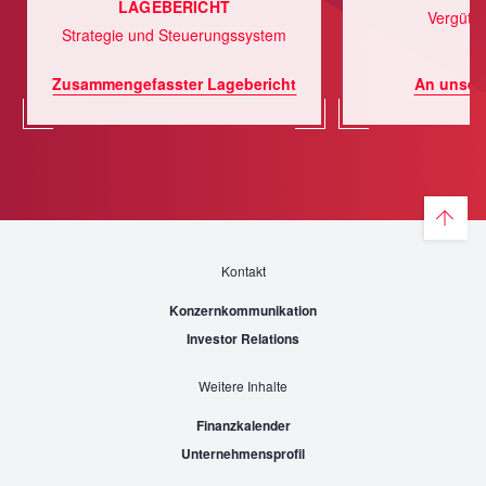
LAGEBERICHT
Vergütu
Strategie und Steuerungssystem
Zusammengefasster Lagebericht
An unsere
Kontakt
Konzernkommunikation
Investor Relations
Weitere Inhalte
Finanzkalender
Unternehmensprofil