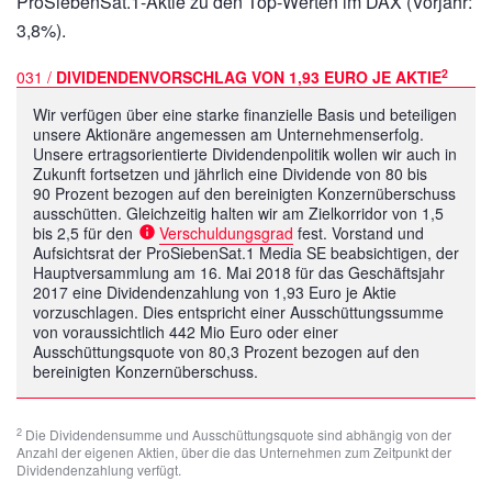
ProSiebenSat.1-Aktie zu den Top-Werten im DAX (Vorjahr:
3,8%).
2
031 /
DIVIDENDENVORSCHLAG VON 1,93 EURO JE AKTIE
Wir verfügen über eine starke finanzielle Basis und beteiligen
unsere Aktionäre angemessen am Unternehmenserfolg.
Unsere ertragsorientierte Dividendenpolitik wollen wir auch in
Zukunft fortsetzen und jährlich eine Dividende von 80 bis
90 Prozent bezogen auf den bereinigten Konzernüberschuss
ausschütten. Gleichzeitig halten wir am Zielkorridor von 1,5
bis 2,5 für den
Verschuldungsgrad
fest. Vorstand und
Aufsichtsrat der ProSiebenSat.1 Media SE beabsichtigen, der
Hauptversammlung am 16. Mai 2018 für das Geschäftsjahr
2017 eine Dividendenzahlung von 1,93 Euro je Aktie
vorzuschlagen. Dies entspricht einer Ausschüttungssumme
von voraussichtlich
442 Mio Euro
oder einer
Ausschüttungsquote von 80,3 Prozent bezogen auf den
bereinigten Konzernüberschuss.
2
Die Dividendensumme und Ausschüttungsquote sind abhängig von der
Anzahl der eigenen Aktien, über die das Unternehmen zum Zeitpunkt der
Dividendenzahlung verfügt.