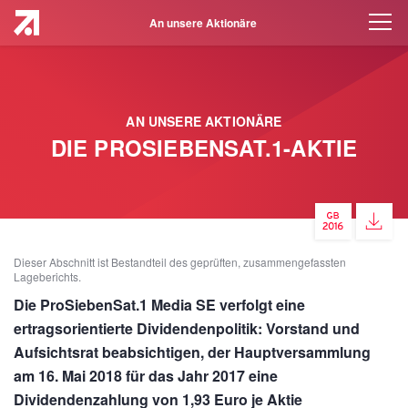
An unsere Aktionäre
AN UNSERE AKTIONÄRE
DIE PROSIEBENSAT.1-AKTIE
Dieser Abschnitt ist Bestandteil des geprüften, zusammengefassten
Lageberichts.
Die ProSiebenSat.1 Media SE verfolgt eine
ertragsorientierte Dividendenpolitik: Vorstand und
Aufsichtsrat beabsichtigen, der Hauptversammlung
am 16. Mai 2018 für das Jahr 2017 eine
Dividendenzahlung von 1,93 Euro je Aktie