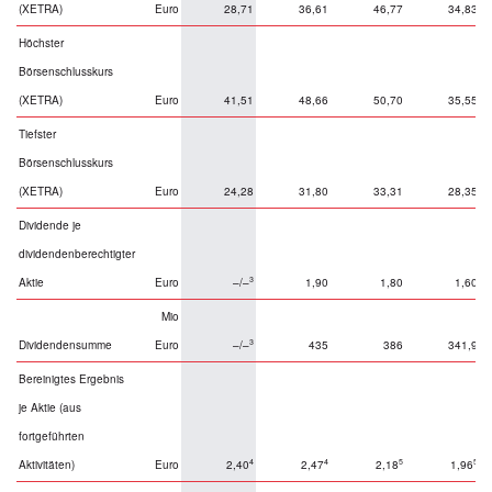
(XETRA)
Euro
28,71
36,61
46,77
34,83
Höchster
Börsenschlusskurs
(XETRA)
Euro
41,51
48,66
50,70
35,55
Tiefster
Börsenschlusskurs
(XETRA)
Euro
24,28
31,80
33,31
28,35
Dividende je
dividendenberechtigter
3
Aktie
Euro
–/–
1,90
1,80
1,60
Mio
3
Dividendensumme
Euro
–/–
435
386
341,9
Bereinigtes Ergebnis
je Aktie (aus
fortgeführten
4
4
5
5
Aktivitäten)
Euro
2,40
2,47
2,18
1,96