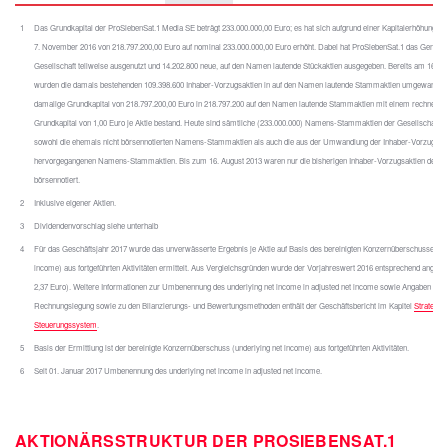
1
Das Grundkapital der ProSiebenSat.1 Media SE beträgt 233.000.000,00 Euro; es hat sich aufgrund einer Kapitalerhöhung m
7. November 2016 von 218.797.200,00 Euro auf nominal 233.000.000,00 Euro erhöht. Dabei hat ProSiebenSat.1 das Genehmi
Gesellschaft teilweise ausgenutzt und 14.202.800 neue, auf den Namen lautende Stückaktien ausgegeben. Bereits am 16. A
wurden die damals bestehenden 109.398.600 Inhaber-Vorzugsaktien in auf den Namen lautende Stammaktien umgewandelt
damalige Grundkapital von 218.797.200,00 Euro in 218.797.200 auf den Namen lautende Stammaktien mit einem rechnerisc
Grundkapital von 1,00 Euro je Aktie bestand. Heute sind sämtliche (233.000.000) Namens-Stammaktien der Gesellschaft han
sowohl die ehemals nicht börsennotierten Namens-Stammaktien als auch die aus der Umwandlung der Inhaber-Vorzugsak
hervorgegangenen Namens-Stammaktien. Bis zum 16. August 2013 waren nur die bisherigen Inhaber-Vorzugsaktien der Ge
börsennotiert.
2
Inklusive eigener Aktien.
3
Dividendenvorschlag siehe unterhalb
4
Für das Geschäftsjahr 2017 wurde das unverwässerte Ergebnis je Aktie auf Basis des bereinigten Konzernüberschusses (ad
income) aus fortgeführten Aktivitäten ermittelt. Aus Vergleichsgründen wurde der Vorjahreswert 2016 entsprechend angepas
2,37 Euro). Weitere Informationen zur Umbenennung des underlying net income in adjusted net income sowie Angaben zur
Rechnungslegung sowie zu den Bilanzierungs- und Bewertungsmethoden enthält der Geschäftsbericht im Kapitel
Strategie 
Steuerungssystem
.
5
Basis der Ermittlung ist der bereinigte Konzernüberschuss (underlying net income) aus fortgeführten Aktivitäten.
6
Seit 01. Januar 2017 Umbenennung des underlying net income in adjusted net income.
AKTIONÄRSSTRUKTUR DER PROSIEBENSAT.1