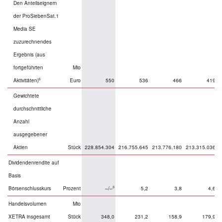
Den Anteilseignern
der ProSiebenSat.1
Media SE
zuzurechnendes
Ergebnis (aus
fortgeführten
Mio
6
Aktivitäten)
Euro
550
536
466
419
Gewichtete
durchschnittliche
Anzahl
ausgegebener
Aktien
Stück
228.854.304
216.755.645
213.776.180
213.315.036
Dividendenrendite auf
Basis
3
Börsenschlusskurs
Prozent
–/–
5,2
3,8
4,6
Handelsvolumen
Mio
XETRA insgesamt
Stück
348,0
231,2
158,9
179,9