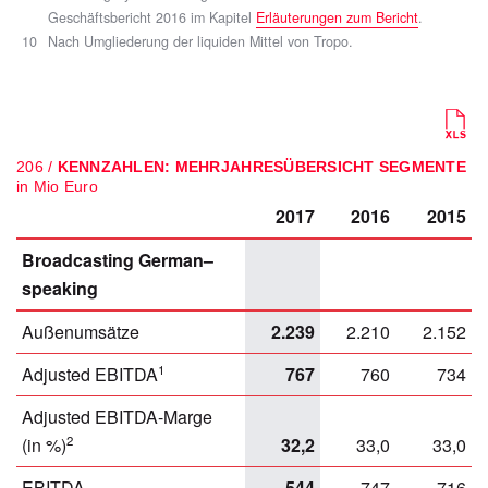
Geschäftsbericht 2016 im Kapitel
Erläuterungen zum Bericht
.
10
Nach Umgliederung der liquiden Mittel von Tropo.
206 /
KENNZAHLEN: MEHRJAHRESÜBERSICHT SEGMENTE
in Mio Euro
2017
2016
2015
Broadcasting German–
speaking
Außenumsätze
2.239
2.210
2.152
1
Adjusted EBITDA
767
760
734
Adjusted EBITDA-Marge
2
(in %)
32,2
33,0
33,0
EBITDA
544
747
716