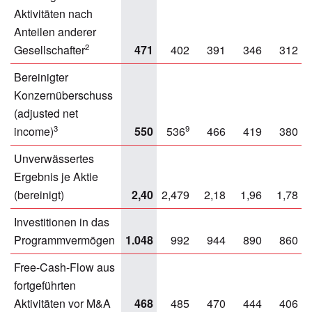
Aktivitäten nach
Anteilen anderer
2
Gesellschafter
471
402
391
346
312
Bereinigter
Konzernüberschuss
(adjusted net
3
9
income)
550
536
466
419
380
Unverwässertes
Ergebnis je Aktie
(bereinigt)
2,40
2,479
2,18
1,96
1,78
Investitionen in das
Programmvermögen
1.048
992
944
890
860
Free-Cash-Flow aus
fortgeführten
Aktivitäten vor M&A
468
485
470
444
406