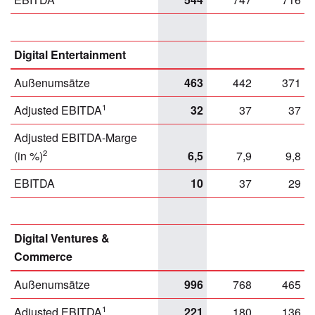
Digital Entertainment
Außenumsätze
463
442
371
1
Adjusted EBITDA
32
37
37
Adjusted EBITDA-Marge
2
(in %)
6,5
7,9
9,8
EBITDA
10
37
29
Digital Ventures &
Commerce
Außenumsätze
996
768
465
1
Adjusted EBITDA
221
180
136