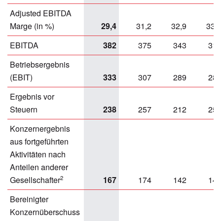
Adjusted EBITDA
Marge (in %)
29,4
31,2
32,9
33,
EBITDA
382
375
343
31
Betriebsergebnis
(EBIT)
333
307
289
28
Ergebnis vor
Steuern
238
257
212
25
Konzernergebnis
aus fortgeführten
Aktivitäten nach
Anteilen anderer
2
Gesellschafter
167
174
142
14
Bereinigter
Konzernüberschuss