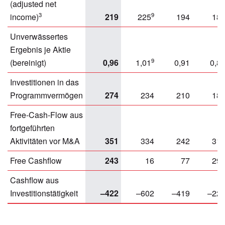
(adjusted net
3
9
income)
219
225
194
18
Unverwässertes
Ergebnis je Aktie
9
(bereinigt)
0,96
1,01
0,91
0,8
Investitionen in das
Programmvermögen
274
234
210
18
Free-Cash-Flow aus
fortgeführten
Aktivitäten vor M&A
351
334
242
31
Free Cashflow
243
16
77
29
Cashflow aus
Investitionstätigkeit
–422
–602
–419
–22