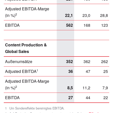
Adjusted EBITDA-Marge
2
(in %)
22,1
23,0
28,8
EBITDA
562
168
123
Content Production &
Global Sales
Außenumsätze
352
362
262
1
Adjusted EBITDA
36
47
25
Adjusted EBITDA-Marge
2
(in %)
8,5
11,2
7,9
EBITDA
27
44
22
1
Um Sondereffekte bereinigtes EBITDA.