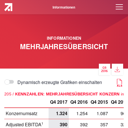
Informationen
INFORMATIONEN
MEHRJAHRESÜBERSICHT
Dynamisch erzeugte Grafiken einschalten
205 /
KENNZAHLEN: MEHRJAHRESÜBERSICHT KONZERN
in 
Q4 2017
Q4 2016
Q4 2015
Q4 201
Konzernumsatz
1.324
1.254
1.087
96
1
Adjusted EBITDA
390
392
357
32