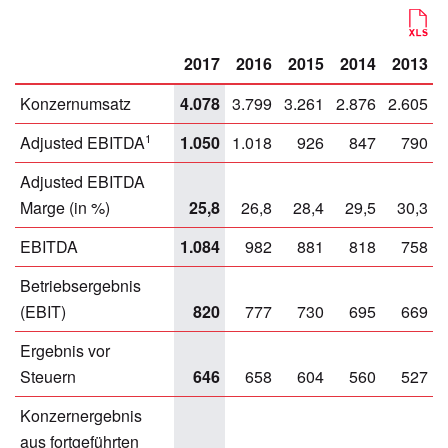
2017
2016
2015
2014
2013
Konzernumsatz
4.078
3.799
3.261
2.876
2.605
1
Adjusted EBITDA
1.050
1.018
926
847
790
Adjusted EBITDA
Marge (in %)
25,8
26,8
28,4
29,5
30,3
EBITDA
1.084
982
881
818
758
Betriebsergebnis
(EBIT)
820
777
730
695
669
Ergebnis vor
Steuern
646
658
604
560
527
Konzernergebnis
aus fortgeführten