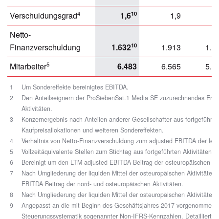
4
10
Verschuldungsgrad
1,6
1,9
2
Netto-
10
Finanzverschuldung
1.632
1.913
1.9
5
Mitarbeiter
6.483
6.565
5.5
1
Um Sondereffekte bereinigtes EBITDA.
2
Den Anteilseignern der ProSiebenSat.1 Media SE zuzurechnendes Ergebni
Aktivitäten.
3
Konzernergebnis nach Anteilen anderer Gesellschafter aus fortgeführten
Kaufpreisallokationen und weiteren Sondereffekten.
4
Verhältnis von Netto-Finanzverschuldung zum adjusted EBITDA der letz
5
Vollzeitäquivalente Stellen zum Stichtag aus fortgeführten Aktivitäten.
6
Bereinigt um den LTM adjusted-EBITDA Beitrag der osteuropäischen Akt
7
Nach Umgliederung der liquiden Mittel der osteuropäischen Aktivitäten
EBITDA Beitrag der nord- und osteuropäischen Aktivitäten.
8
Nach Umgliederung der liquiden Mittel der osteuropäischen Aktivitäten.
9
Angepasst an die mit Beginn des Geschäftsjahres 2017 vorgenommene 
Steuerungssystematik sogenannter Non-IFRS-Kennzahlen. Detaillierte I