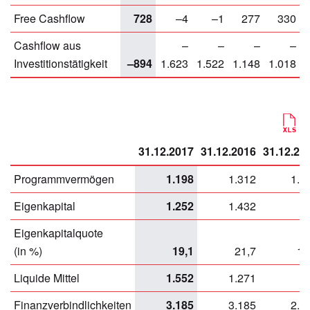
Free Cashflow
728
–4
–1
277
330
Cashflow aus
–
–
–
–
Investitionstätigkeit
–894
1.623
1.522
1.148
1.018
31.12.2017
31.12.2016
31.12.20
Programmvermögen
1.198
1.312
1.2
Eigenkapital
1.252
1.432
9
Eigenkapitalquote
(in %)
19,1
21,7
17
Liquide Mittel
1.552
1.271
7
Finanzverbindlichkeiten
3.185
3.185
2.6