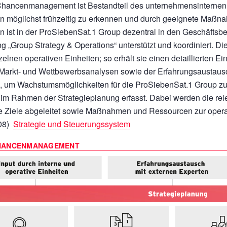
hancenmanagement ist Bestandteil des unternehmensinternen S
 möglichst frühzeitig zu erkennen und durch geeignete Maß
 ist in der ProSiebenSat.1 Group dezentral in den Geschäftsber
ng „Group Strategy & Operations“ unterstützt und koordiniert. Di
elnen operativen Einheiten; so erhält sie einen detaillierten Ei
Markt- und Wettbewerbsanalysen sowie der Erfahrungsaustausch
, um Wachstumsmöglichkeiten für die ProSiebenSat.1 Group zu i
im Rahmen der Strategieplanung erfasst. Dabei werden die rele
e Ziele abgeleitet sowie Maßnahmen und Ressourcen zur operati
108)
Strategie und Steuerungssystem
HANCENMANAGEMENT