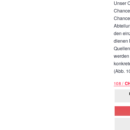
Unser C
Chancen
Chancen
Abteilu
den einz
dienen 
Quellen
werden 
konkret
(Abb. 
108 /
C