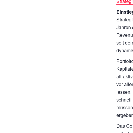
Strateg
Einstie
Strateg
Jahren 
Revenue
seit de
dynami
Portfol
Kapital
attrakt
vor all
lassen.
schnell
müssen 
ergeben
Das Com