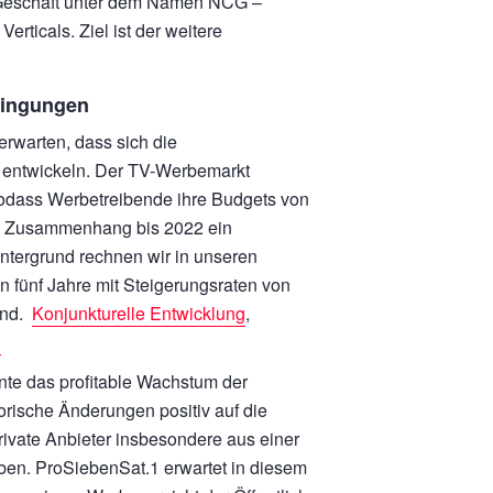
e-Geschäft unter dem Namen NCG –
rticals. Ziel ist der weitere
dingungen
erwarten, dass sich die
entwickeln. Der TV-Werbemarkt
 sodass Werbetreibende ihre Budgets von
em Zusammenhang bis 2022 ein
Hintergrund rechnen wir in unseren
fünf Jahre mit Steigerungsraten von
and.
Konjunkturelle Entwicklung
,
n
te das profitable Wachstum der
rische Änderungen positiv auf die
ivate Anbieter insbesondere aus einer
ben. ProSiebenSat.1 erwartet in diesem