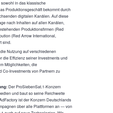
 sowohl in das klassische
. Das Produktionsgeschäft bekommt durch
chsenden digitalen Kanälen. Auf diese
ge nach Inhalten auf allen Kanälen,
bestehenden Produktionsfirmen (Red
bution (Red Arrow International,
t sind.
r die Nutzung auf verschiedenen
r die Effizienz seiner Investments und
m Möglichkeiten, die
 Co-Investments von Partnern zu
ung:
Der ProSiebenSat.1-Konzern
medien und baut so seine Reichweite
dFactory ist der Konzern Deutschlands
ampagnen über alle Plattformen an — von
.1 auch auf neue Technologien. Wir