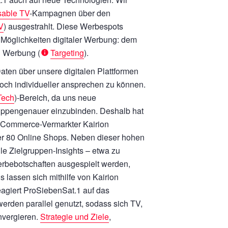
sable TV
-Kampagnen über den
V
) ausgestrahlt. Diese Werbespots
Möglichkeiten digitaler Werbung: dem
n Werbung (
Targeting
).
aten über unsere digitalen Plattformen
och individueller ansprechen zu können.
Tech
)-Bereich, da uns neue
ruppengenauer einzubinden. Deshalb hat
E-Commerce-Vermarkter Kairion
er 80 Online Shops. Neben dieser hohen
le Zielgruppen-Insights – etwa zu
bebotschaften ausgespielt werden,
 lassen sich mithilfe von Kairion
agiert ProSiebenSat.1 auf das
rden parallel genutzt, sodass sich TV,
nvergieren.
Strategie und Ziele
,