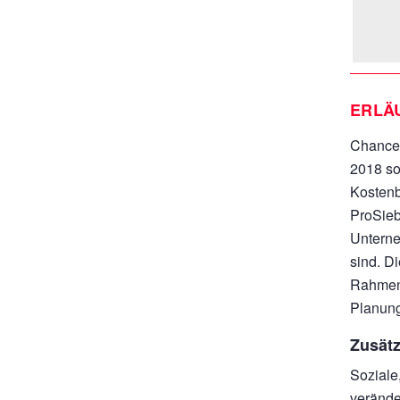
ERLÄ
Chancen
2018 so
Kostenb
ProSieb
Unterne
sind. D
Rahmenb
Planung
Zusät
Soziale,
verände