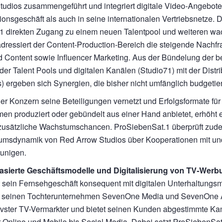
tudios zusammengeführt und integriert digitale Video-Angebote
ionsgeschäft als auch in seine internationalen Vertriebsnetze
1 direkten Zugang zu einem neuen Talentpool und weiteren wa
dressiert der Content-Production-Bereich die steigende Nachfra
 Content sowie Influencer Marketing. Aus der Bündelung der 
der Talent Pools und digitalen Kanälen (Studio71) mit der Distri
s) ergeben sich Synergien, die bisher nicht umfänglich budgetier
er Konzern seine Beteiligungen vernetzt und Erfolgsformate fü
rmen produziert oder gebündelt aus einer Hand anbietet, erhöht e
 zusätzliche Wachstumschancen. ProSiebenSat.1 überprüft zude
msdynamik von Red Arrow Studios über Kooperationen mit und
unigen.
asierte Geschäftsmodelle und Digitalisierung von TV-Werb
t sein Fernsehgeschäft konsequent mit digitalen Unterhaltungs
t seinen Tochterunternehmen SevenOne Media und SevenOne A
ivster TV-Vermarkter und bietet seinen Kunden abgestimmte K
 Online und Mobile bis Social Media. Dabei setzt ProSiebenSat