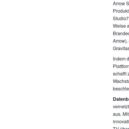
Arrow S
Produkt
Studio7
Weise a
Branded
Arrow), 
Gravita
Indem d
Plattfo
schafft
Wachstu
beschle
Datenb
vernetz
aus. Mi
innovat
TV über