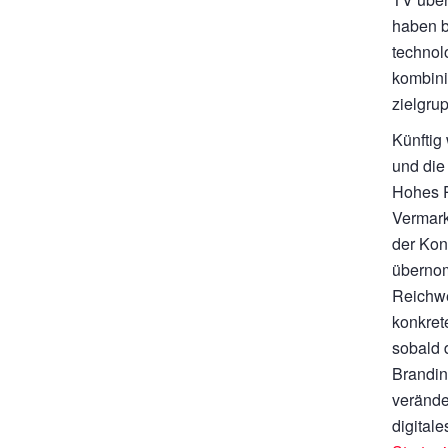
haben b
technol
kombini
zielgru
Künftig
und die
Hohes P
Vermark
der Kon
übernom
Reichwe
konkret
sobald 
Brandin
verände
digital