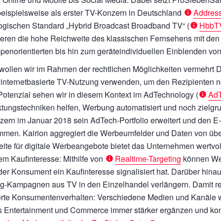
eispielsweise als erster TV-Konzern in Deutschland
Addres
ogischen Standard „Hybrid Broadcast Broadband TV“ (
HbbT
eren die hohe Reichweite des klassischen Fernsehens mit den 
ppenorientierten bis hin zum geräteindividuellen Einblenden vo
 wollen wir im Rahmen der rechtlichen Möglichkeiten vermehrt D
 internetbasierte TV-Nutzung verwenden, um den Rezipienten n
otenzial sehen wir in diesem Kontext im AdTechnology (
Ad
tungstechniken helfen, Werbung automatisiert und noch zielg
zern im Januar 2018 sein AdTech-Portfolio erweitert und den 
men. Kairion aggregiert die Werbeumfelder und Daten von üb
ite für digitale Werbeangebote bietet das Unternehmen wertvol
em Kaufinteresse: Mithilfe von
Realtime-Targeting
können Wer
der Konsument ein Kaufinteresse signalisiert hat. Darüber hinaus
g-Kampagnen aus TV in den Einzelhandel verlängern. Damit re
rte Konsumentenverhalten: Verschiedene Medien und Kanäle we
es Entertainment und Commerce immer stärker ergänzen und ko