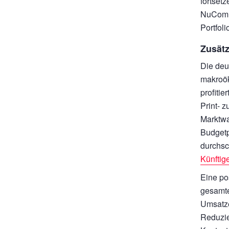
fortset
NuCom G
Portfol
Zusät
Die deu
makroök
profiti
Print- 
Marktw
Budgetp
durchsc
Künftig
Eine po
gesamte
Umsatze
Reduzie