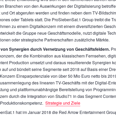
ten Branchen von den Auswirkungen der Digitalisierung betrof
t und Ort abgerufen werden und finden neben dem TV-Bildschir
ones oder Tablets statt. Die ProSiebenSat.1 Group treibt die T
hmen zu einem Digitalkonzern mit einem diversifizierten Geschä
twickelt die Gruppe neue Geschäftsmodelle, nutzt digitale Tech
tionen oder strategische Partnerschaften zusätzliche Märkte.
 von Synergien durch Vernetzung von Geschäftsfeldern.
Pro
onzern, der die Kombination aus klassischem Fernsehen, dig
tent Production umsetzt und daraus resultierende Synergien ko
 auf und bündelt seine Segmente seit 2018 auf Basis einer Dre
r Konzern Einsparpotenziale von über
50 Mio Euro
netto bis 2019
 Zusammenlegung des linearen TV-Geschäfts mit der Digital-Ente
tung und plattformunabhängige Bereitstellung von Programminhal
zern durch die Integration von Studio71 in das Segment Conten
e Produktionskompetenz.
Strategie und Ziele
enSat.1 hat im Januar 2018 die Red Arrow Entertainment Grou