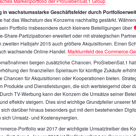
isches Markenportfolio der ProSiebenSat.1 Group
g in wachstumsstarke Geschäftsfelder durch Portfolioerwei
ie hat das Wachstum des Konzerns nachhaltig gestärkt. Währ
sein Portfolio insbesondere durch kleinere Beteiligungen über
-Share-Partizipationen erweitert oder mit strategischen Partne
m zweiten Halbjahr 2015 auch größere Akquisitionen. Einen Schw
sch wachsende Online-Handel.
Marktumfeld des Commerce-Ge
iomaßnahmen bergen zusätzliche Chancen. ProSiebenSat.1 hat
erhöhung den finanziellen Spielraum für künftige Zukäufe erhöht 
ive Chancen für Akquisitionen oder Kooperationen bieten. Strate
em Produkte und Dienstleistungen, die sich wertsteigernd über
 Durch TV-Werbung kann der Konzern die Umsätze seiner Betei
 und effektiv steigern. Dies sind wichtige Grundpfeiler unserer
sich darüber hinaus besonders gut mit dem bestehenden Digital
 sich Umsatz- und Kostensynergien.
merce-Portfolio war 2017 der wichtigste Umsatztreiber des Ko