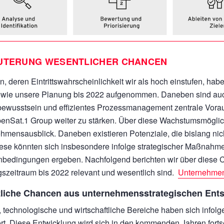
UTERUNG WESENTLICHER CHANCEN
, deren Eintrittswahrscheinlichkeit wir als hoch einstufen, habe
wie unsere Planung bis 2022 aufgenommen. Daneben sind auch 
ewusstsein und effizientes Prozessmanagement zentrale Vorau
enSat.1 Group weiter zu stärken. Über diese Wachstumsmöglich
hmensausblick. Daneben existieren Potenziale, die bislang nich
iese könnten sich insbesondere infolge strategischer Maßnahm
edingungen ergeben. Nachfolgend berichten wir über diese Ch
szeitraum bis 2022 relevant und wesentlich sind.
Unternehmen
zliche Chancen aus unternehmensstrategischen Ent
 technologische und wirtschaftliche Bereiche haben sich infolge 
rt. Diese Entwicklung wird sich in den kommenden Jahren forts