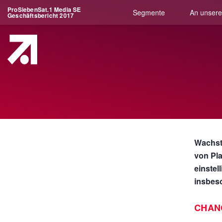
ProSiebenSat.1 Media SE
Segmente
An unsere
Geschäftsbericht 2017
Wachst
von Pla
einste
insbeso
CHAN