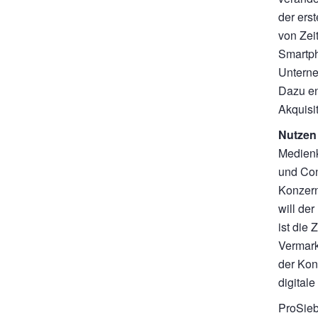
der ers
von Zei
Smartph
Unterne
Dazu en
Akquisi
Nutzen
Medienk
und Con
Konzern
will de
ist die
Vermark
der Kon
digital
ProSieb