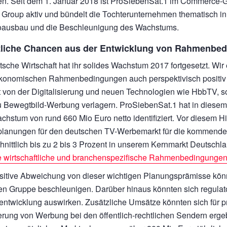
zen. Seit dem 1. Januar 2018 ist ProSiebenSat.1 im Commerc
roup aktiv und bündelt die Tochterunternehmen thematisch in Ve
ioausbau und die Beschleunigung des Wachstums.
zliche Chancen aus der Entwicklung von Rahmenbe
tsche Wirtschaft hat ihr solides Wachstum 2017 fortgesetzt. Wir 
onomischen Rahmenbedingungen auch perspektivisch positiv 
ert von der Digitalisierung und neuen Technologien wie HbbTV,
zu Bewegtbild-Werbung verlagern. ProSiebenSat.1 hat in dies
achstum von rund
660 Mio Euro
netto identifiziert. Vor diesem 
lanungen für den deutschen TV-Werbemarkt für die kommenden 
hnittlich bis zu 2 bis 3 Prozent in unserem Kernmarkt Deutschl
e wirtschaftliche und branchenspezifische Rahmenbedingunge
sitive Abweichung von dieser wichtigen Planungsprämisse könn
n Gruppe beschleunigen. Darüber hinaus könnten sich regulato
ntwicklung auswirken. Zusätzliche Umsätze könnten sich für pr
rung von Werbung bei den öffentlich-rechtlichen Sendern erge