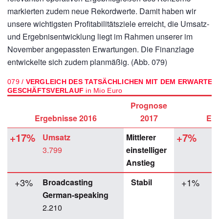
markierten zudem neue Rekordwerte. Damit haben wir
unsere wichtigsten Profitabilitätsziele erreicht, die Umsatz-
und Ergebnisentwicklung liegt im Rahmen unserer im
November angepassten Erwartungen. Die Finanzlage
entwickelte sich zudem planmäßig. (Abb. 079)
079 /
VERGLEICH DES TATSÄCHLICHEN MIT DEM ERWARTET
GESCHÄFTSVERLAUF
in Mio Euro
Prognose
Ergebnisse 2016
2017
Erg
+17%
+7%
Umsatz
Mittlerer
3.799
einstelliger
Anstieg
+3%
+1%
Broadcasting
Stabil
German-speaking
2.210