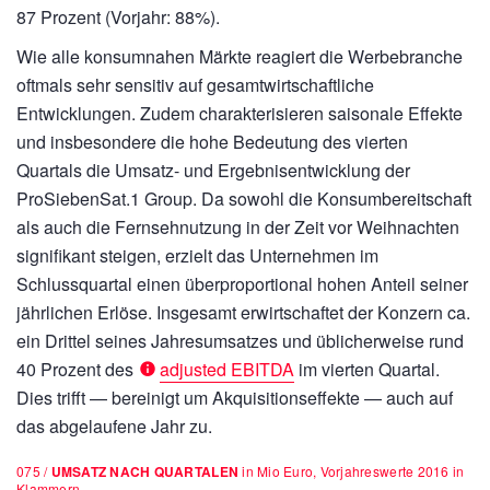
87 Prozent (Vorjahr: 88%).
Wie alle konsumnahen Märkte reagiert die Werbebranche
oftmals sehr sensitiv auf gesamtwirtschaftliche
Entwicklungen. Zudem charakterisieren saisonale Effekte
und insbesondere die hohe Bedeutung des vierten
Quartals die Umsatz- und Ergebnisentwicklung der
ProSiebenSat.1 Group. Da sowohl die Konsumbereitschaft
als auch die Fernsehnutzung in der Zeit vor Weihnachten
signifikant steigen, erzielt das Unternehmen im
Schlussquartal einen überproportional hohen Anteil seiner
jährlichen Erlöse. Insgesamt erwirtschaftet der Konzern ca.
ein Drittel seines Jahresumsatzes und üblicherweise rund
40 Prozent des
adjusted EBITDA
im vierten Quartal.
Dies trifft — bereinigt um Akquisitionseffekte — auch auf
das abgelaufene Jahr zu.
075 /
UMSATZ NACH QUARTALEN
in Mio Euro, Vorjahreswerte 2016 in
Klammern