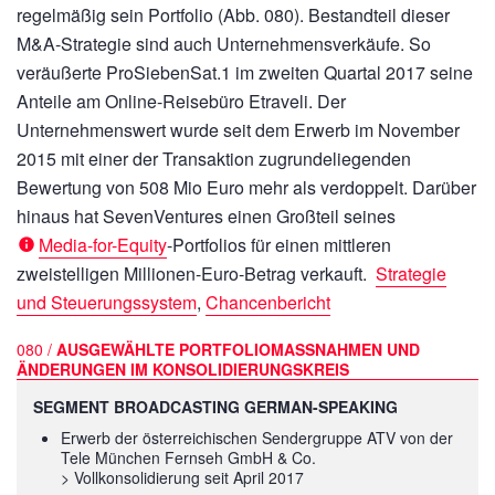
regelmäßig sein Portfolio (Abb. 080). Bestandteil dieser
M&A-Strategie sind auch Unternehmensverkäufe. So
veräußerte ProSiebenSat.1 im zweiten Quartal 2017 seine
Anteile am Online-Reisebüro Etraveli. Der
Unternehmenswert wurde seit dem Erwerb im November
2015 mit einer der Transaktion zugrundeliegenden
Bewertung von
508 Mio Euro
mehr als verdoppelt. Darüber
hinaus hat SevenVentures einen Großteil seines
Media-for-Equity
-Portfolios für einen mittleren
zweistelligen Millionen-Euro-Betrag verkauft.
Strategie
und Steuerungssystem
,
Chancenbericht
080 /
AUSGEWÄHLTE PORTFOLIOMASSNAHMEN UND Ä
NDERUNGEN IM KONSOLIDIERUNGSKREIS
SEGMENT BROADCASTING GERMAN-SPEAKING
Erwerb der österreichischen Sendergruppe ATV von der
Tele München Fernseh GmbH & Co.
> Vollkonsolidierung seit April 2017