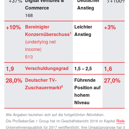
+37%
>+100%
Digital Ventures &
Deutlicher
Commerce
Anstieg
168
+10%
+3%
Bereinigter
Leichter
1
Konzernüberschuss
Anstieg
(underlying net
income)
513
1,9
1,6
Verschuldungs­grad
1,5 – 2,5
28,0%
27,0%
Deutscher TV-
Führende
2
Zuschauermarkt
Position auf
hohem
Niveau
Alle Angaben beziehen sich auf die fortgeführten Aktivitäten.
Die ProSiebenSat.1 Group hat im Geschäftsbericht 2016 im Kapitel
Risiko-
Unternehmensausblick für 2017 veröffentlicht; ihre Umsatzprognose hat d