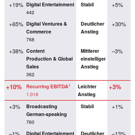
+19%
+5%
Digital Entertainment
Stabil
442
+65%
+30%
Digital Ventures &
Deutlicher
Commerce
Anstieg
768
+38%
–3%
Content
Mittlerer
Production & Global
einstelliger
Sales
Anstieg
362
+10%
+3%
1
Recurring EBITDA
Leichter
1.018
Anstieg
+3%
+1%
Broadcasting
Stabil
German-speaking
760
–1%
–13%
Digital Entertainment
Deutlicher