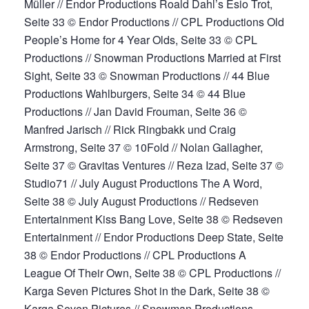
Müller // Endor Productions Roald Dahl’s Esio Trot,
Seite 33 © Endor Productions // CPL Productions Old
People’s Home for 4 Year Olds, Seite 33 © CPL
Productions // Snowman Productions Married at First
Sight, Seite 33 © Snowman Productions // 44 Blue
Productions Wahlburgers, Seite 34 © 44 Blue
Productions // Jan David Frouman, Seite 36 ©
Manfred Jarisch // Rick Ringbakk und Craig
Armstrong, Seite 37 © 10Fold // Nolan Gallagher,
Seite 37 © Gravitas Ventures // Reza Izad, Seite 37 ©
Studio71 // July August Productions The A Word,
Seite 38 © July August Productions // Redseven
Entertainment Kiss Bang Love, Seite 38 © Redseven
Entertainment // Endor Productions Deep State, Seite
38 © Endor Productions // CPL Productions A
League Of Their Own, Seite 38 © CPL Productions //
Karga Seven Pictures Shot in the Dark, Seite 38 ©
Karga Seven Pictures // Snowman Productions