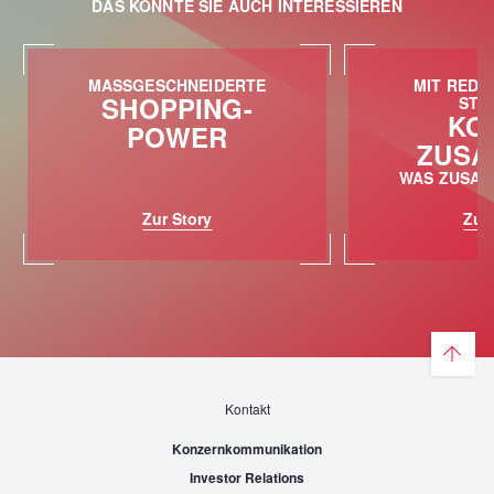
DAS KÖNNTE SIE AUCH INTERESSIEREN
MASSGESCHNEIDERTE
MIT RED 
SHOPPING-
STU
KO
POWER
ZUSA
WAS ZUSA
Zur Story
Zur 
Kontakt
Konzernkommunikation
Investor Relations