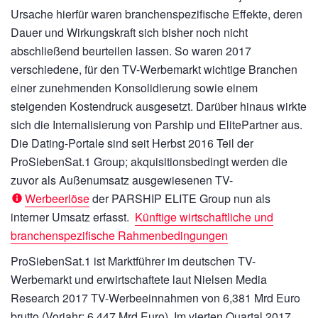
Ursache hierfür waren branchenspezifische Effekte, deren
Dauer und Wirkungskraft sich bisher noch nicht
abschließend beurteilen lassen. So waren 2017
verschiedene, für den TV-Werbemarkt wichtige Branchen
einer zunehmenden Konsolidierung sowie einem
steigenden Kostendruck ausgesetzt. Darüber hinaus wirkte
sich die Internalisierung von Parship und ElitePartner aus.
Die Dating-Portale sind seit Herbst 2016 Teil der
ProSiebenSat.1 Group; akquisitionsbedingt werden die
zuvor als Außenumsatz ausgewiesenen TV-
Werbeerlöse
der PARSHIP ELITE Group nun als
interner Umsatz erfasst.
Künftige wirtschaftliche und
branchenspezifische Rahmenbedingungen
ProSiebenSat.1 ist Marktführer im deutschen TV-
Werbemarkt und erwirtschaftete laut Nielsen Media
Research 2017 TV-Werbeeinnahmen von
6,381 Mrd Euro
brutto (Vorjahr:
6,447 Mrd Euro).
Im vierten Quartal 2017