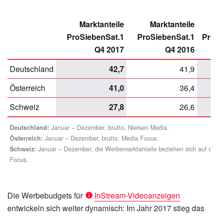
Marktanteile
Marktanteile
ProSiebenSat.1
ProSiebenSat.1
Pro
Q4 2017
Q4 2016
Deutschland
42,7
41,9
Österreich
41,0
36,4
Schweiz
27,8
26,6
Deutschland:
Januar – Dezember, brutto, Nielsen Media.
Österreich:
Januar – Dezember, brutto, Media Focus.
Schweiz:
Januar – Dezember, die Werbemarktanteile beziehen sich auf die
Focus.
Die Werbebudgets für
InStream-Videoanzeigen
entwickeln sich weiter dynamisch: Im Jahr 2017 stieg das