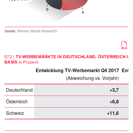
Quelle:
Nielsen Media Research.
072 /
TV-WERBEMÄRKTE IN DEUTSCHLAND, ÖSTERREICH UN
BASIS
in Prozent
Entwicklung TV-Werbemarkt Q4 2017
Entw
(Abweichung vs. Vorjahr)
Deutschland
+3,7
Österreich
+6,8
Schweiz
+11,6