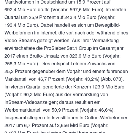
Marktvolumen in Deutschland um 15,9 Prozent auf
692,4 Mio Euro
brutto (Vorjahr:
597,6 Mio Euro),
im vierten
Quartal um 25,9 Prozent auf
243,4 Mio Euro
(Vorjahr:
193,4 Mio Euro).
Dabei handelt es sich um Bewegtbild-
Werbeformen im Internet, die vor, nach oder während eines
Video-Streams gezeigt werden. Aus ihrer Vermarktung
erwirtschaftete die ProSiebenSat.1 Group im Gesamtjahr
2017 einen Brutto-Umsatz von
323,6 Mio Euro
(Vorjahr:
258,3 Mio Euro).
Dies entspricht einem Zuwachs von
25,3 Prozent gegenüber dem Vorjahr und einem führenden
Marktanteil von 46,7 Prozent (Vorjahr: 43,2%) (Abb. 073).
Im vierten Quartal generierte der Konzern
123,9 Mio Euro
(Vorjahr:
90,2 Mio Euro)
aus der Vermarktung von
InStream-Videoanzeigen; daraus resultiert ein
Werbemarktanteil von 50,9 Prozent (Vorjahr: 46,6%).
Insgesamt stiegen die Investitionen in Online-Werbeformen
2017 um 6,7 Prozent auf
3,656 Mrd Euro
(Vorjahr:
3,427 Mrd Euro);
im vierten Quartal betrugen sie